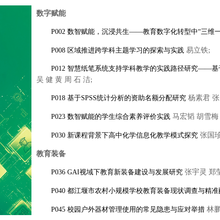
数字赋能
P002 数智赋能，沉浸共生——教育数字化转型中“三维
易立铁;
P008 区域推进跨学科主题学习的探索与实践
P012 智慧纸笔系统支持学科教学的实践路径研究——
吴 健 黄 周 石 洁;
杨素君 张 
P018 基于SPSS统计分析的资助名额分配研究
马宏韬 胡雪梅 
P023 数智赋能的学生综合素养评价实践
张国珍
P030 新课程背景下高中化学信息化教学模式探究
教育装备
张宇灵 郑莹
P036 GAI视域下教育新装备建设与发展研究
P040 都江堰市农村小规模学校教育装备现状调查与精
林鹏
P045 校园户外器材管理使用的常见隐患与应对举措