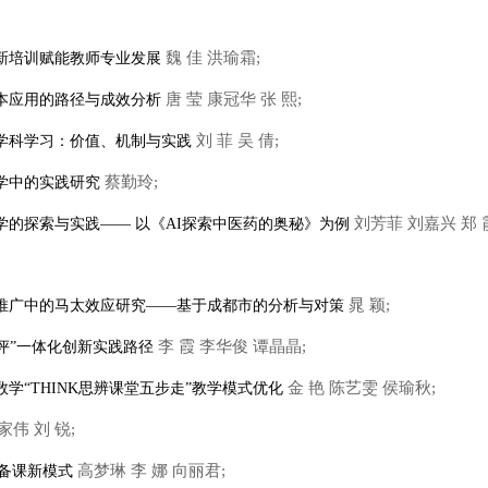
魏 佳 洪瑜霜;
创新培训赋能教师专业发展
唐 莹 康冠华 张 熙;
校本应用的路径与成效分析
刘 菲 吴 倩;
跨学科学习：价值、机制与实践
蔡勤玲;
教学中的实践研究
刘芳菲 刘嘉兴 郑 
教学的探索与实践—— 以《AI探索中医药的奥秘》为例
晁 颖;
应用推广中的马太效应研究——基于成都市的分析与对策
李 霞 李华俊 谭晶晶;
研-评”一体化创新实践路径
金 艳 陈艺雯 侯瑜秋;
数学“THINK思辨课堂五步走”教学模式优化
伟 刘 锐;
高梦琳 李 娜 向丽君;
体备课新模式