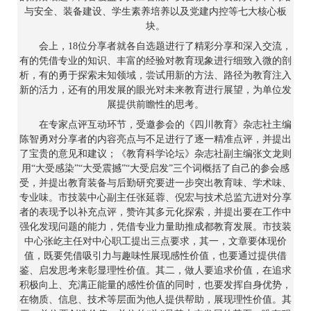
与安全、装备建设、学生素养培养以及党建内控等七大核心板
块。
会上，18位分享者就各自选题进行了精彩分享和深入交流，
有的凭借专业的知识、丰富的经验对教育现象进行细致入微的剖
析，有的勇于探索未知领域，尝试用新的方法、路径为教育注入
新的活力，还有的用发展的眼光对未来教育进行展望，为单位发
展提供前瞻性的思考。
在专家点评互动环节，受邀参会的《四川教育》杂志社主编
陈智勇对分享者的内容亮点与不足进行了逐一精准点评，并提出
了宝贵的意见和建议；《教育科学论坛》杂志社副主编张文龙则
用“大受感染”“大受震撼”“大受启发”三个词概括了自己的参会感
受，并提出教育装备与后勤研究要进一步突出教育味、学术味、
专业味。市技装中心副主任张延蓉、倪宏与技术总监亢进对分享
者的表现予以补充点评，赞许其多元化探索，并提出要在工作中
强化发现问题的能力，凭借专业力量助推成都教育发展。市技装
中心张屹主任对中心职工提出三点要求，其一，文章要体现价
值，既要凭借吸引力与趣味性展现感性价值，也要通过提供借
鉴、启发思考来彰显理性价值。其二，做人要追求价值，在追求
积极向上、充满正能量的感性价值的同时，也要发挥自身优势，
在物质、信息、技术等层面为他人提供帮助，展现理性价值。其