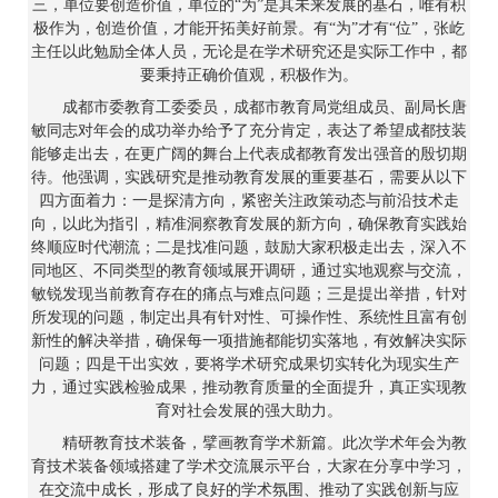
三，单位要创造价值，单位的“为”是其未来发展的基石，唯有积
极作为，创造价值，才能开拓美好前景。有“为”才有“位”，张屹
主任以此勉励全体人员，无论是在学术研究还是实际工作中，都
要秉持正确价值观，积极作为。
成都市委教育工委委员，成都市教育局党组成员、副局长唐
敏同志对年会的成功举办给予了充分肯定，表达了希望成都技装
能够走出去，在更广阔的舞台上代表成都教育发出强音的殷切期
待。他强调，实践研究是推动教育发展的重要基石，需要从以下
四方面着力：一是探清方向，紧密关注政策动态与前沿技术走
向，以此为指引，精准洞察教育发展的新方向，确保教育实践始
终顺应时代潮流；二是找准问题，鼓励大家积极走出去，深入不
同地区、不同类型的教育领域展开调研，通过实地观察与交流，
敏锐发现当前教育存在的痛点与难点问题；三是提出举措，针对
所发现的问题，制定出具有针对性、可操作性、系统性且富有创
新性的解决举措，确保每一项措施都能切实落地，有效解决实际
问题；四是干出实效，要将学术研究成果切实转化为现实生产
力，通过实践检验成果，推动教育质量的全面提升，真正实现教
育对社会发展的强大助力。
精研教育技术装备，擘画教育学术新篇。此次学术年会为教
育技术装备领域搭建了学术交流展示平台，大家在分享中学习，
在交流中成长，形成了良好的学术氛围、推动了实践创新与应