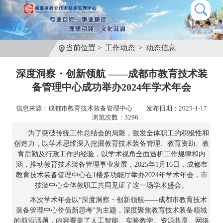
当前位置 >
工作动态
>
动态信息
深度洞察・创新领航 ——成都市教育技术装
备管理中心成功举办2024年学术年会
信息来源：成都市教育技术装备管理中心
发布日期：2025-1-17
浏览次数：3296
为了突破传统工作总结会的局限，激发全体职工的积极性和
创造力，以学术思维深入挖掘教育技术装备管理、教育资助、教
育后勤及行政工作的经验，以学术视角全面透析工作规律和内
涵，推动教育技术装备管理事业发展，2025年1月16日，成都市
教育技术装备管理中心在1楼多功能厅举办2024年学术年会，市
技装中心全体教职工共同见证了这一场学术盛会。
本次学术年会以“深度洞察・创新领航——成都市教育技术
装备管理中心价值新思考”为主题，深度聚焦教育技术装备领域
的前沿话题，内容覆盖了人工智能、实验教学、资源共享、网络