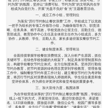
视“厉行节约制止餐饮浪费”专项工作，积极营造“浪费可耻、节
约为荣”的氛围，坚持让“浪费可耻、节约为荣”的文明风尚在学
校成为自觉行为，开展“光盘不负好‘食’光”主题教育活动。
一、成立工作小组，管理到位
为落实“厉行节约制止餐饮浪费”工作，学校成立了以党政
一把手为组长的专项工作领导小组，为确保领导有力、职责清
晰、任务具体、精干高效，学校党政办公室主任、后勤主任、德
育部成员、教育协作中心主任及全体班主任作为小组成员，多方
协作，从教师、学生、后勤人员、家长多途径落实餐饮节约工
作。
二、健全制度体系，管理有法
全面排摸掌握学校餐饮浪费情况，深入分析产生原因，抓住
关键环节，在绿色学校创建的大框架下，制定具体管理制度和办
法，构建学校餐饮节约立体式、全方位制度体系。坚持厉行勤俭
节约办教育，把节约资源的绿色理念贯穿到学校教育、管理各项
工作中。编制餐饮节约年度工作计划，建立餐饮节约行为考评制
度，将厉行节约反对浪费表现纳入师德师风、学生综合素质和食
堂评价体系，作为师生评奖评优和食堂考核的重要参考。
三、加大宣传力度，氛围浓厚
为在学校营造浓厚的“厉行节约制止餐饮浪费”氛围，学校以
线上+线下的方式，开展宣传活动。通过印发倡议书、承诺签
名、LED滚动播放、摆放提示牌、微信公众号、校园广播等多形
式、多角度、全方位广泛传播“爱惜粮食”、“健康生活”、“科学