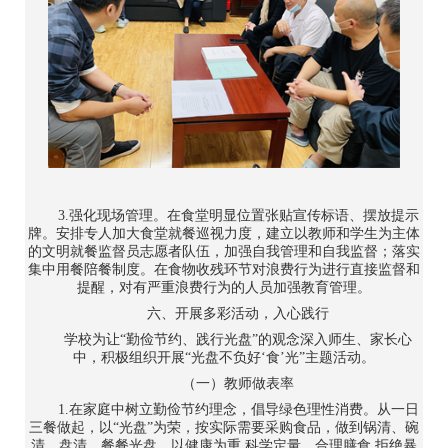
3.强化现场管理。在食堂明显位置张贴宣传标语、摆放提示
牌。安排专人加大食堂就餐巡视力度，建立以教师和学生为主体
的文明就餐监督员志愿者队伍，加强自我管理和自我监督；落实
集中用餐陪餐制度。在食物收残环节对浪费行为进行直接监督和
提醒，对有严重浪费行为的人员加强教育管理。
六、开展多彩活动，入心践行
学校为让“勤俭节约、践行光盘”的观念深入师生、家长心
中，积极组织开展“光盘不负好‘食’光”主题活动。
（一）教师做表率
1.在家庭中树立勤俭节约理念，倡导绿色理性消费。从一日
三餐做起，以“光盘”为荣，按实际需要采购食品，做到锅清、碗
清、盘清，餐餐光盘。以健康为重,科学定量，合理膳食,拒绝暴