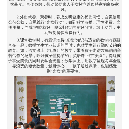
饮暴食。言传身教，带动督促家人子女树立以俭持家的良好家
风。
2.外出就餐、聚餐时，养成文明健康的餐饮习惯，自觉使用
公勺公筷，自觉践行“光盘行动”，做到科学点餐、理性消费、文
明用餐，养成“够吃就好、剩余打包”的良好习惯。敢于劝导，主
动抵制餐饮浪费行为。
3.课堂教学时，有意识地将“光盘”知识与适合的教学内容融
合在一起，教授学生学业知识的同时，也对学生进行勤俭节约的
教育。如，语文课上《悯农》的教学，带着孩子走进农民伯伯辛
苦劳作的场景，呼吁孩子懂得节约；英语课上讲“美食”，提醒孩
子享受美食的同时要学会光盘；数学课上，用数字呈现每年全世
界浪费的粮食数量，触目惊心……孩子通过课堂，也能感受
到“光盘”的重要性。