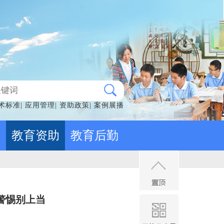
术标准
|
应用管理
|
资助政策
|
案例展播
备
教育资助
教育后勤
警惕别上当