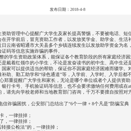
发布日期：2018-4-8
生资助管理中心提醒广大学生及家长提高警惕，不要被电话、短
会在开学前后，冒充资助工作者，以发放奖学金、助学金、生活
近日云南省昭通市大关县多个乡镇连续发生以发放助学资金为名
验证码等信息实施诈骗的事件。
整的学生资助政策体系，能保证各个教育阶段的所有家庭经济困
还是戴着红领巾的小学生，不论是发奋读书的初中生、高中生还
，国家可以提供适当的帮助，保证你不因家庭经济困难而辍学。
难补助、勤工助学和“绿色通道”等，入学前、入学时、入学后都
心郑重提醒广大学生和家长，无论是哪个单位或者个人提供资助
、银行卡号、手机验证码等信息，也不会要求缴纳任何费用或在a
的，请先向学校老师和当地教育部门咨询，千万不要擅自按照对
信诈骗困扰，公安部门总结出了“6个一律 + 8个凡是”防骗宝
卡，一律挂掉；
了，一律挂掉；
话转接公检法”的，一律挂掉；