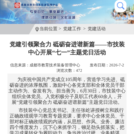
当前位置 >
党建工作
>
党建活动
党建引领聚合力 砥砺奋进谱新篇——市技装
中心开展“七一”主题党日活动
信息来源：成都市教育技术装备管理中心
发布日期：2026-7-2
浏览次数：472
为庆祝中国共产党成立105周年，营造学习先进、砥
砺奋进的浓厚氛围，激励中心各党支部和全体党员干部
主动作为、奋发有为、担当善为，6月30日，市技装中心
组织全体党员、入党积极分子及职工代表60余人，开
展“党建引领聚合力 砥砺奋进谱新篇”主题党日活动。
市技装中心党总支书记、主任张屹讲授树立和践行
正确政绩观学习教育专题党课，要求中心全体党员、干
部对标正确政绩观的内涵，从思想、作风、业务、廉洁
四个维度发力，沉下心来抓学习，铆足劲头抓落实，把
学习成果转化为履职动力，争当政治过硬、业务精湛、