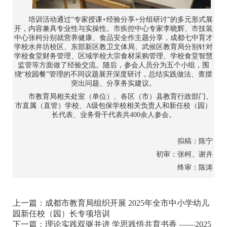
培训活动通过“专家授课+经验分享+分组研讨”的多元形式展
开，内容兼具专业性与实操性。市疾控中心专家李晓辉、市技装
中心张柯分别就营养健康、食品安全作主题分享，成都七中育才
学校水井坊校区、东部新区教卫文体局、武侯区教育局分别针对
学校食堂财务管理、区域学校大宗食材采购管理、学校食堂智慧
监管等方面做了经验交流。随后，参会人员分为五个小组，围
绕“校园餐”管理的不同议题展开深度研讨，总结实践做法、查摆
突出问题、分享务实建议。
市教育局相关处室（单位）、各区（市）县教育行政部门、
市直属（直管）学校、A级包保学校相关负责人和新任校（园）
长代表、业务骨干代表共400余人参会。
拟稿：陈宁
初审：张柯、谢卉
终审：陈涛
上一篇：
成都市教育局组织开展 2025年全市中小学幼儿
园新任校（园）长专项培训
下一篇：
理论实践双驱并进 学思践悟共育书香 ——2025